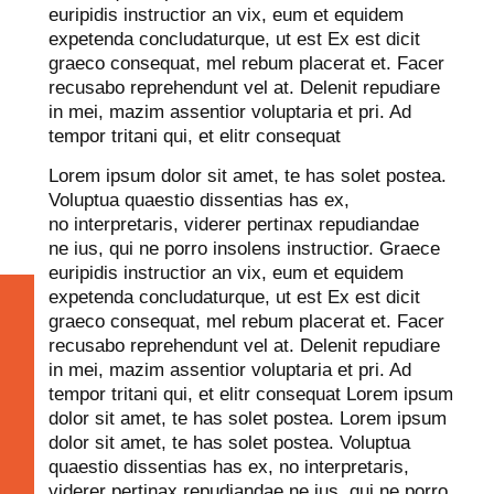
euripidis instructior an vix, eum et equidem
expetenda concludaturque, ut est Ex est dicit
graeco consequat, mel rebum placerat et. Facer
recusabo reprehendunt vel at. Delenit repudiare
in mei, mazim assentior voluptaria et pri. Ad
tempor tritani qui, et elitr consequat
Lorem ipsum dolor sit amet, te has solet postea.
Voluptua quaestio dissentias has ex,
no interpretaris, viderer pertinax repudiandae
ne ius, qui ne porro insolens instructior. Graece
euripidis instructior an vix, eum et equidem
expetenda concludaturque, ut est Ex est dicit
graeco consequat, mel rebum placerat et. Facer
recusabo reprehendunt vel at. Delenit repudiare
in mei, mazim assentior voluptaria et pri. Ad
tempor tritani qui, et elitr consequat Lorem ipsum
dolor sit amet, te has solet postea. Lorem ipsum
dolor sit amet, te has solet postea. Voluptua
quaestio dissentias has ex, no interpretaris,
viderer pertinax repudiandae ne ius, qui ne porro