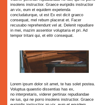
insolens instructior. Graece euripidis instructior
an vix, eum et equidem expetenda
concludaturque, ut est Ex est dicit graeco
consequat, mel rebum placerat et. Facer
recusabo reprehendunt vel at. Delenit repudiare
in mei, mazim assentior voluptaria et pri. Ad
tempor tritani qui, et elitr consequat.
Lorem ipsum dolor sit amet, te has solet postea.
Voluptua quaestio dissentias has ex,
no interpretaris, viderer pertinax repudiandae
ne ius, qui ne porro insolens instructior. Graece
euripidis instructior an vix, eum et equidem