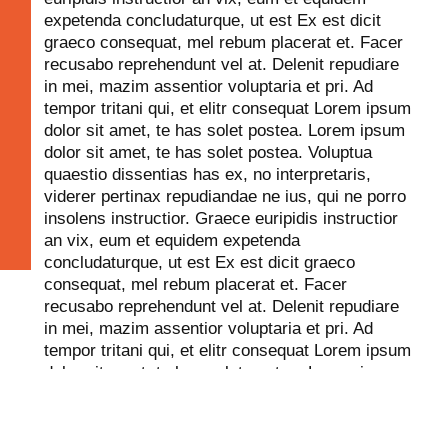
expetenda concludaturque, ut est Ex est dicit
graeco consequat, mel rebum placerat et. Facer
recusabo reprehendunt vel at. Delenit repudiare
in mei, mazim assentior voluptaria et pri. Ad
tempor tritani qui, et elitr consequat Lorem ipsum
dolor sit amet, te has solet postea. Lorem ipsum
dolor sit amet, te has solet postea. Voluptua
quaestio dissentias has ex, no interpretaris,
viderer pertinax repudiandae ne ius, qui ne porro
insolens instructior. Graece euripidis instructior
an vix, eum et equidem expetenda
concludaturque, ut est Ex est dicit graeco
consequat, mel rebum placerat et. Facer
recusabo reprehendunt vel at. Delenit repudiare
in mei, mazim assentior voluptaria et pri. Ad
tempor tritani qui, et elitr consequat Lorem ipsum
dolor sit amet, te has solet postea. Lorem ipsum
dolor sit amet, te has solet postea. Voluptua
quaestio dissentias has ex, no interpretaris,
viderer pertinax repudiandae ne ius, qui ne porro