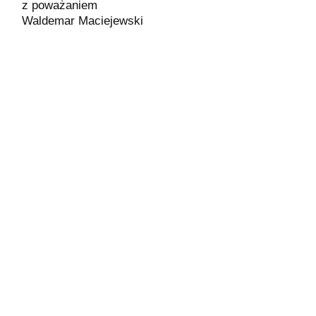
z poważaniem
Waldemar Maciejewski
Terminowość, Profesjonalne
Doradztwo, Rzetelnie Wykonana
Praca, Kultura Osobista To Cechy
Pana Waldka. Jestem Zadowolona
Z Remontu Łazienki. Polecam!
-- Bernadeta M. 13 marca 2023 (opinia Oferteo)